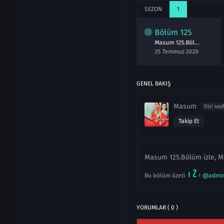
SEZON
1
lüm
123
Bölüm
124
Bölüm
125
Masum 123.Bölüm izle 23 Temmuz 2020
Masum 124.Bölüm izle 24 Temmuz 2020
Masum 125.Bölüm izle 25 Temmuz 2020
emmuz 2020
24 Temmuz 2020
25 Temmuz 2020
GENEL BAKIŞ
Masum
Dizi say
Takip Et
Masum 125.Bölüm izle, M
Bu bölüm özeti
@admi
YORUMLAR ( 0 )