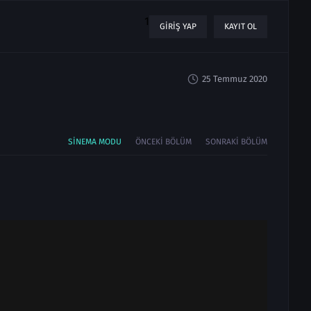
1
GIRIŞ YAP
KAYIT OL
25 Temmuz 2020
SINEMA MODU
ÖNCEKI BÖLÜM
SONRAKI BÖLÜM