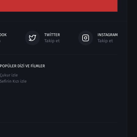
OOK
TWITTER
INSTAGRAM
n
Takip et
Takip et
POPÜLER DIZI VE FILMLER
Çukur izle
Sefirin Kızı izle