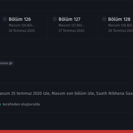
Bölüm
126
Bölüm
127
Bölüm
128
Masum 126.Bölüm izle 26 Temmuz 2020
Masum 127.Bölüm izle 27 Temmuz 2020
Masum 128
26 Temmuz 2020
27 Temmuz 2020
28 Temmuz 202
fasına git
asum 25 temmuz 2020 izle, Masum son bölüm izle, Saath Nibhana Saat
n
tarafından oluşturuldu