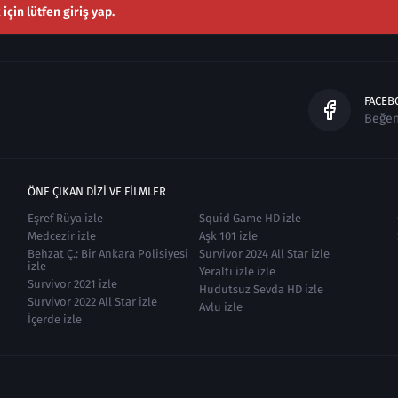
çin lütfen giriş yap.
FACEB
Beğe
ÖNE ÇIKAN DIZI VE FILMLER
Eşref Rüya izle
Squid Game HD izle
Medcezir izle
Aşk 101 izle
Behzat Ç.: Bir Ankara Polisiyesi
Survivor 2024 All Star izle
izle
Yeraltı izle izle
Survivor 2021 izle
Hudutsuz Sevda HD izle
Survivor 2022 All Star izle
Avlu izle
İçerde izle