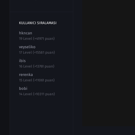
KULLANICI SIRALAMASI
hkncan
19 Level (+41971 puan)
veyseliko
17 Level (+15581 puan)
ibis
16 Level (+13761 puan)
rerenka
15 Level (+11061 puan)
bobi
14 Level (+10311 puan)