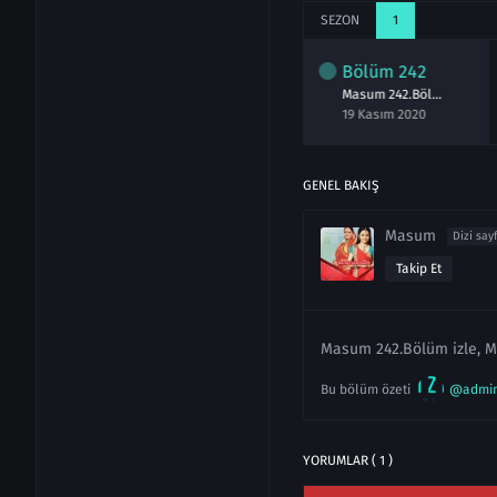
SEZON
1
lüm
240
Bölüm
241
Bölüm
242
Masum 240.Bölüm izle 17 Kasım 2020
Masum 241.Bölüm izle 18 Kasım 2020
Masum 242.Bölüm izle 19 Kasım 2020
asım 2020
18 Kasım 2020
19 Kasım 2020
GENEL BAKIŞ
Masum
Dizi say
Takip Et
Masum 242.Bölüm izle, M
Bu bölüm özeti
@admi
YORUMLAR ( 1 )