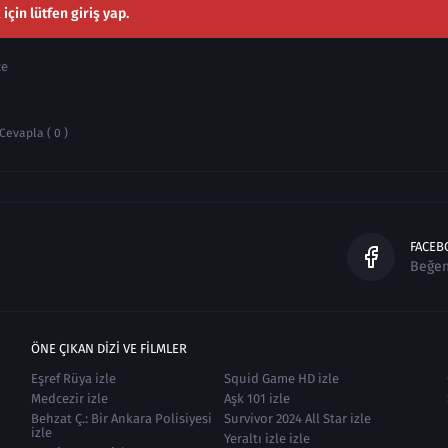
çin lütfen giriş yap.
ce
Cevapla ( 0 )
FACEB
Beğe
ÖNE ÇIKAN DIZI VE FILMLER
Eşref Rüya izle
Squid Game HD izle
Medcezir izle
Aşk 101 izle
Behzat Ç.: Bir Ankara Polisiyesi
Survivor 2024 All Star izle
izle
Yeraltı izle izle