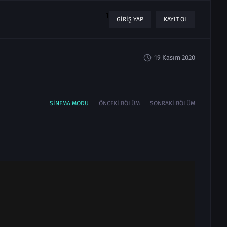
1
GIRIŞ YAP
KAYIT OL
19 Kasım 2020
SINEMA MODU
ÖNCEKI BÖLÜM
SONRAKI BÖLÜM