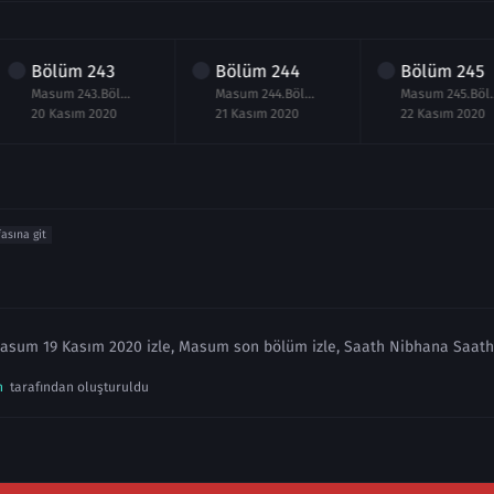
Bölüm
243
Bölüm
244
Bölüm
245
Masum 243.Bölüm izle 20 Kasım 2020
Masum 244.Bölüm izle 21 Kasım 2020
Masum 245.Böl
20 Kasım 2020
21 Kasım 2020
22 Kasım 2020
fasına git
asum 19 Kasım 2020 izle, Masum son bölüm izle, Saath Nibhana Saathi
n
tarafından oluşturuldu