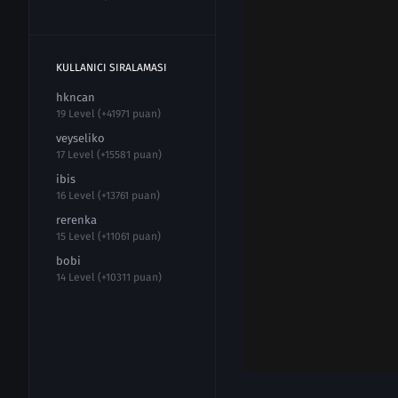
KULLANICI SIRALAMASI
hkncan
19 Level (+41971 puan)
veyseliko
17 Level (+15581 puan)
ibis
16 Level (+13761 puan)
rerenka
15 Level (+11061 puan)
bobi
14 Level (+10311 puan)