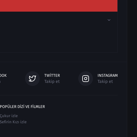
OOK
TWITTER
INSTAGRAM
n
Takip et
Takip et
POPÜLER DIZI VE FILMLER
Çukur izle
Sefirin Kızı izle