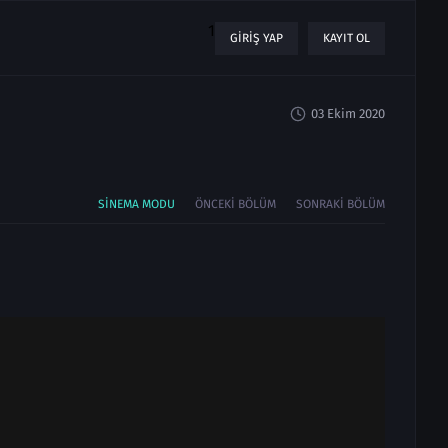
1
GIRIŞ YAP
KAYIT OL
03 Ekim 2020
SINEMA MODU
ÖNCEKI BÖLÜM
SONRAKI BÖLÜM