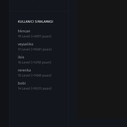
KULLANICI SIRALAMASI
hkncan
19 Level (+41971 puan)
veyseliko
17 Level (+15581 puan)
ibis
16 Level (+13761 puan)
rerenka
15 Level (+11061 puan)
bobi
14 Level (+10311 puan)