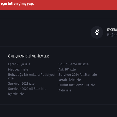
çin lütfen giriş yap.
FACEB
Beğe
ÖNE ÇIKAN DIZI VE FILMLER
Eşref Rüya izle
Squid Game HD izle
Medcezir izle
Aşk 101 izle
Behzat Ç.: Bir Ankara Polisiyesi
Survivor 2024 All Star izle
izle
Yeraltı izle izle
Survivor 2021 izle
Hudutsuz Sevda HD izle
Survivor 2022 All Star izle
Avlu izle
İçerde izle