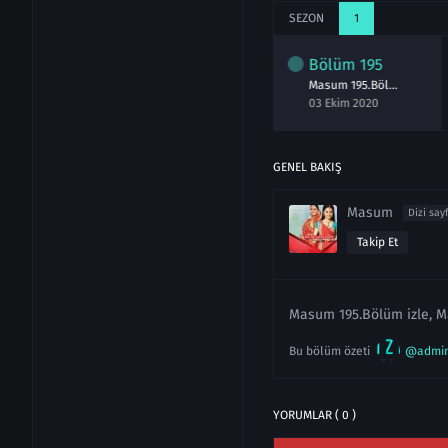
SEZON
1
lüm
193
Bölüm
194
Bölüm
195
Masum 193.Bölüm izle 1 Ekim 2020
Masum 194.Bölüm izle 2 Ekim 2020
Masum 195.Bölüm izle 3 Ekim 2020
kim 2020
02 Ekim 2020
03 Ekim 2020
GENEL BAKIŞ
Masum
Dizi say
Takip Et
Masum 195.Bölüm izle, M
Bu bölüm özeti
@admi
YORUMLAR ( 0 )