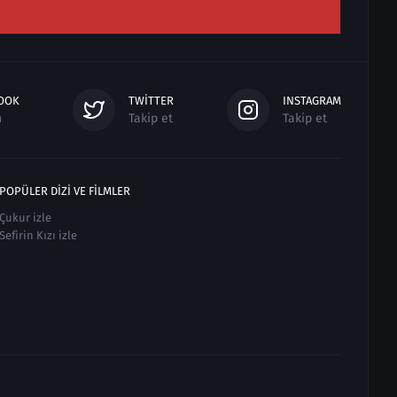
OOK
TWITTER
INSTAGRAM
n
Takip et
Takip et
POPÜLER DIZI VE FILMLER
Çukur izle
Sefirin Kızı izle