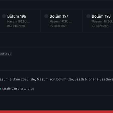
Bölüm
196
Bölüm
197
Bölüm
198
Masum 196.Bölüm izle 4 Ekim 2020
Masum 197.Bölüm izle 5 Ekim 2020
Masum 198.
04 Ekim 2020
05 Ekim 2020
06 Ekim 2020
fasına git
asum 3 Ekim 2020 izle, Masum son bölüm izle, Saath Nibhana Saathiya 
n
tarafından oluşturuldu