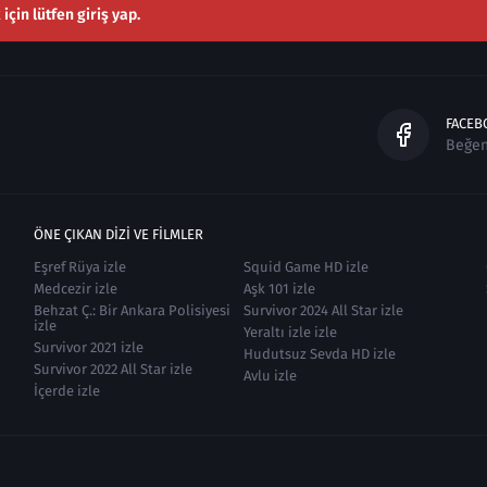
çin lütfen giriş yap.
FACEB
Beğe
ÖNE ÇIKAN DIZI VE FILMLER
Eşref Rüya izle
Squid Game HD izle
Medcezir izle
Aşk 101 izle
Behzat Ç.: Bir Ankara Polisiyesi
Survivor 2024 All Star izle
izle
Yeraltı izle izle
Survivor 2021 izle
Hudutsuz Sevda HD izle
Survivor 2022 All Star izle
Avlu izle
İçerde izle