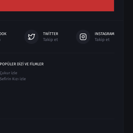
OOK
TWITTER
INSTAGRAM
n
Takip et
Takip et
POPÜLER DIZI VE FILMLER
Çukur izle
Sefirin Kızı izle