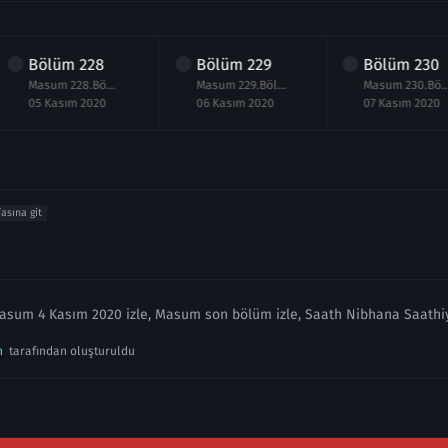
Bölüm
228
Bölüm
229
Bölüm
230
Masum 228.Bölüm izle 5 Kasım 2020
Masum 229.Bölüm izle 6 Kasım 2020
Masum 230.Bölüm izle 7 
05 Kasım 2020
06 Kasım 2020
07 Kasım 2020
fasına git
asum 4 Kasım 2020 izle, Masum son bölüm izle, Saath Nibhana Saathiy
n
tarafından oluşturuldu