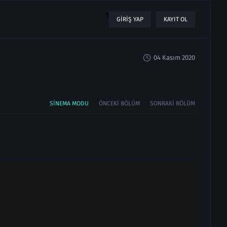
1
GIRIŞ YAP
KAYIT OL
04 Kasım 2020
SINEMA MODU
ÖNCEKI BÖLÜM
SONRAKI BÖLÜM