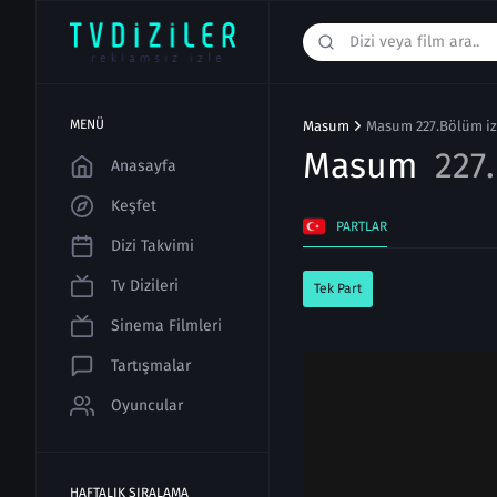
MENÜ
Masum
Masum 227.Bölüm iz
Masum
227
Anasayfa
Keşfet
PARTLAR
Dizi Takvimi
Tv Dizileri
Tek Part
Sinema Filmleri
Tartışmalar
Oyuncular
HAFTALIK SIRALAMA