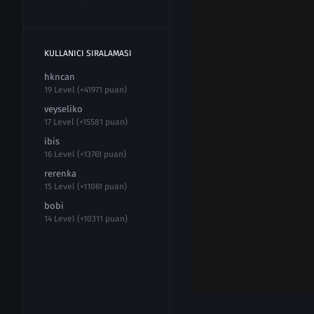
KULLANICI SIRALAMASI
hkncan
19 Level (+41971 puan)
veyseliko
17 Level (+15581 puan)
ibis
16 Level (+13761 puan)
rerenka
15 Level (+11061 puan)
bobi
14 Level (+10311 puan)