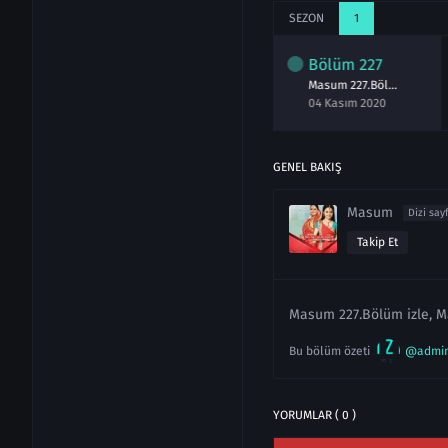
SEZON
1
lüm
225
Bölüm
226
Bölüm
227
Masum 225.Bölüm izle 2 Kasım 2020
Masum 226.Bölüm izle 3 Kasım 2020
Masum 227.Bölüm izle 4 Kasım 2020
asım 2020
03 Kasım 2020
04 Kasım 2020
GENEL BAKIŞ
Masum
Dizi say
Takip Et
Masum 227.Bölüm izle, M
Bu bölüm özeti
@admi
YORUMLAR ( 0 )