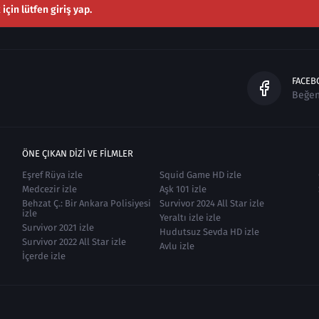
çin lütfen giriş yap.
FACEB
Beğe
ÖNE ÇIKAN DIZI VE FILMLER
Eşref Rüya izle
Squid Game HD izle
Medcezir izle
Aşk 101 izle
Behzat Ç.: Bir Ankara Polisiyesi
Survivor 2024 All Star izle
izle
Yeraltı izle izle
Survivor 2021 izle
Hudutsuz Sevda HD izle
Survivor 2022 All Star izle
Avlu izle
İçerde izle