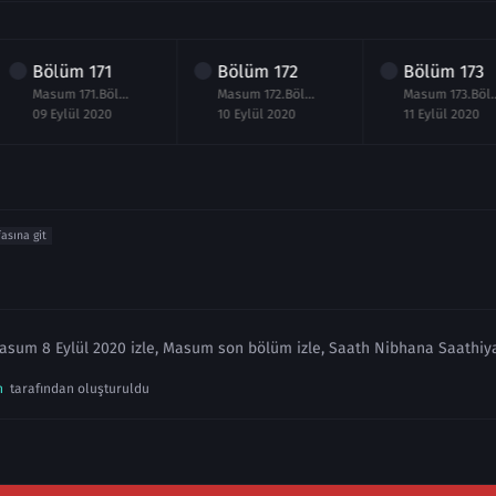
Bölüm
171
Bölüm
172
Bölüm
173
Masum 171.Bölüm izle 9 Eylül 2020
Masum 172.Bölüm izle 10 Eylül 2020
Masum 173.Bölüm iz
09 Eylül 2020
10 Eylül 2020
11 Eylül 2020
fasına git
asum 8 Eylül 2020 izle, Masum son bölüm izle, Saath Nibhana Saathiya
n
tarafından oluşturuldu