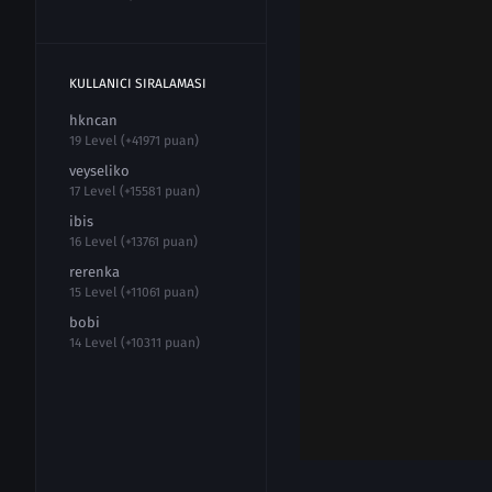
KULLANICI SIRALAMASI
hkncan
19 Level (+41971 puan)
veyseliko
17 Level (+15581 puan)
ibis
16 Level (+13761 puan)
rerenka
15 Level (+11061 puan)
bobi
14 Level (+10311 puan)