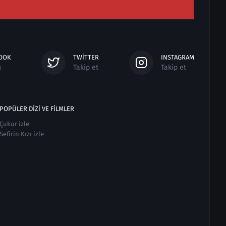
OOK
TWITTER
INSTAGRAM
n
Takip et
Takip et
POPÜLER DIZI VE FILMLER
Çukur izle
Sefirin Kızı izle