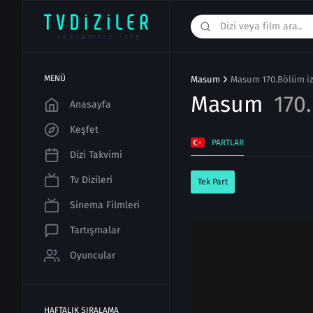
MENÜ
Masum
Masum 170.Bölüm izl
Masum
170
Anasayfa
Keşfet
PARTLAR
Dizi Takvimi
Tv Dizileri
Tek Part
Sinema Filmleri
Tartışmalar
Oyuncular
HAFTALIK SIRALAMA