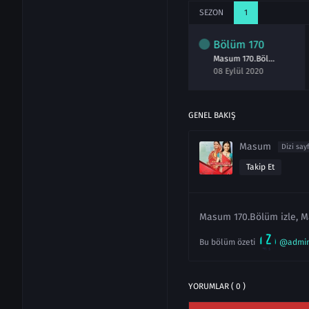
SEZON
1
lüm
168
Bölüm
169
Bölüm
170
Masum 168.Bölüm izle 6 Eylül 2020
Masum 169.Bölüm izle 7 Eylül 2020
Masum 170.Bölüm izle 8 Eylül 2020
ylül 2020
08 Eylül 2020
08 Eylül 2020
GENEL BAKIŞ
Masum
Dizi say
Takip Et
Masum 170.Bölüm izle, M
Bu bölüm özeti
@admi
YORUMLAR ( 0 )