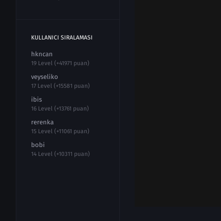
KULLANICI SIRALAMASI
hkncan
19 Level (+41971 puan)
veyseliko
17 Level (+15581 puan)
ibis
16 Level (+13761 puan)
rerenka
15 Level (+11061 puan)
bobi
14 Level (+10311 puan)