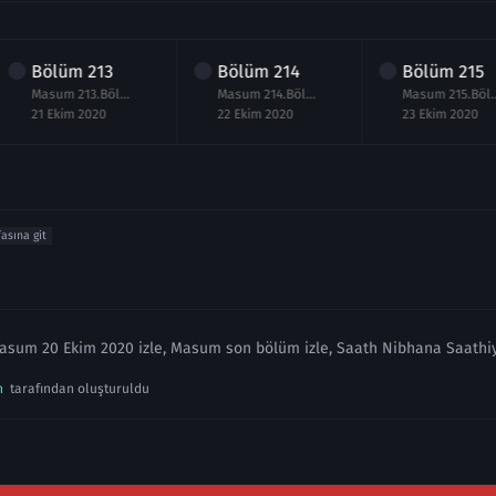
Bölüm
213
Bölüm
214
Bölüm
215
Masum 213.Bölüm izle 21 Ekim 2020
Masum 214.Bölüm izle 22 Ekim 2020
Masum 215.Bölüm
21 Ekim 2020
22 Ekim 2020
23 Ekim 2020
fasına git
asum 20 Ekim 2020 izle, Masum son bölüm izle, Saath Nibhana Saathiy
n
tarafından oluşturuldu