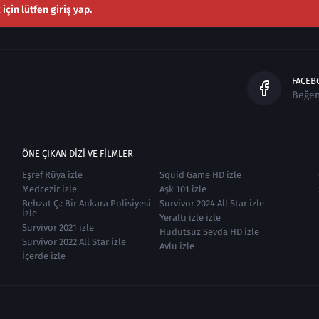
çin lütfen giriş yap.
FACEB
Beğe
ÖNE ÇIKAN DIZI VE FILMLER
Eşref Rüya izle
Squid Game HD izle
Medcezir izle
Aşk 101 izle
Behzat Ç.: Bir Ankara Polisiyesi
Survivor 2024 All Star izle
izle
Yeraltı izle izle
Survivor 2021 izle
Hudutsuz Sevda HD izle
Survivor 2022 All Star izle
Avlu izle
İçerde izle