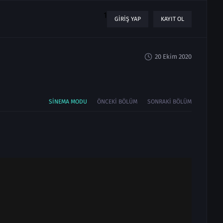
1
GIRIŞ YAP
KAYIT OL
20 Ekim 2020
SINEMA MODU
ÖNCEKI BÖLÜM
SONRAKI BÖLÜM