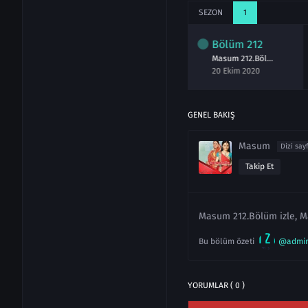
SEZON
1
lüm
210
Bölüm
211
Bölüm
212
Masum 210.Bölüm izle 18 Ekim 2020
Masum 211.Bölüm izle 19 Ekim 2020
Masum 212.Bölüm izle 20 Ekim 2020
kim 2020
19 Ekim 2020
20 Ekim 2020
GENEL BAKIŞ
Masum
Dizi say
Takip Et
Masum 212.Bölüm izle, M
Bu bölüm özeti
@admi
YORUMLAR ( 0 )