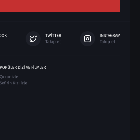
OOK
TWITTER
INSTAGRAM
n
Takip et
Takip et
POPÜLER DIZI VE FILMLER
Çukur izle
Sefirin Kızı izle