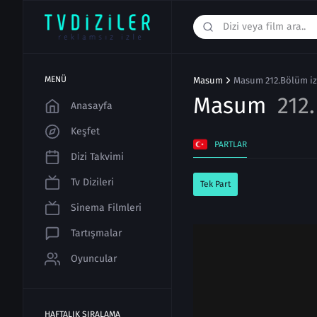
MENÜ
Masum
Masum 212.Bölüm iz
Masum
212
Anasayfa
Keşfet
PARTLAR
Dizi Takvimi
Tv Dizileri
Tek Part
Sinema Filmleri
Tartışmalar
Oyuncular
HAFTALIK SIRALAMA