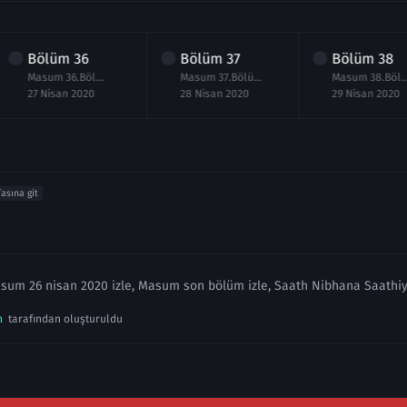
Bölüm
36
Bölüm
37
Bölüm
38
Masum 36.Bölüm izle 27 Nisan 2020
Masum 37.Bölüm izle 28 Nisan 2020
Masum 38.Bölüm izle 29 
27 Nisan 2020
28 Nisan 2020
29 Nisan 2020
fasına git
sum 26 nisan 2020 izle, Masum son bölüm izle, Saath Nibhana Saathiy
n
tarafından oluşturuldu