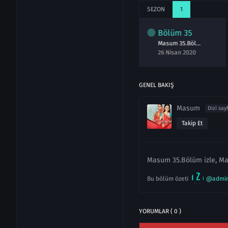
SEZON
1
lüm
33
Bölüm
34
Bölüm
35
Masum 33.Bölüm izle 24 Nisan 2020
Masum 34.Bölüm izle 25 Nisan 2020
Masum 35.Bölüm izle 26 Nisan 2020
isan 2020
25 Nisan 2020
26 Nisan 2020
GENEL BAKIŞ
Masum
Dizi say
Takip Et
Masum 35.Bölüm izle, Ma
Bu bölüm özeti
@admi
YORUMLAR ( 0 )