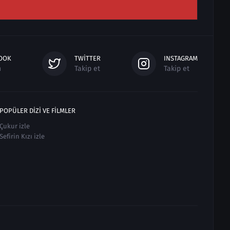
OOK
TWITTER
INSTAGRAM
n
Takip et
Takip et
POPÜLER DIZI VE FILMLER
Çukur izle
Sefirin Kızı izle