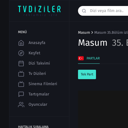
MENÜ
Masum
Masum 35.Bölüm izl
Masum
35.
Anasayfa
Keşfet
PARTLAR
Dizi Takvimi
Tv Dizileri
Tek Part
Sinema Filmleri
Tartışmalar
Oyuncular
HAFTALIK SIRALAMA