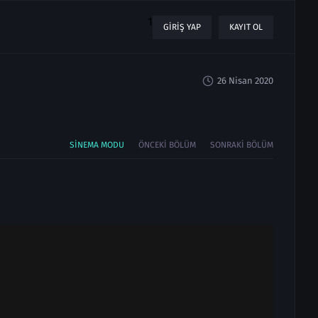
1
GIRIŞ YAP
KAYIT OL
26 Nisan 2020
SINEMA MODU
ÖNCEKI BÖLÜM
SONRAKI BÖLÜM