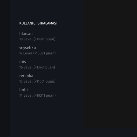
KULLANICI SIRALAMASI
hkncan
19 Level (+41971 puan)
veyseliko
17 Level (+15581 puan)
ibis
16 Level (+13761 puan)
rerenka
15 Level (+11061 puan)
bobi
14 Level (+10311 puan)