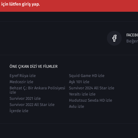
çin lütfen giriş yap.
FACEB
Beğe
ÖNE ÇIKAN DIZI VE FILMLER
Eşref Rüya izle
Squid Game HD izle
Medcezir izle
Aşk 101 izle
Behzat Ç.: Bir Ankara Polisiyesi
Survivor 2024 All Star izle
izle
Yeraltı izle izle
Survivor 2021 izle
Hudutsuz Sevda HD izle
Survivor 2022 All Star izle
Avlu izle
İçerde izle